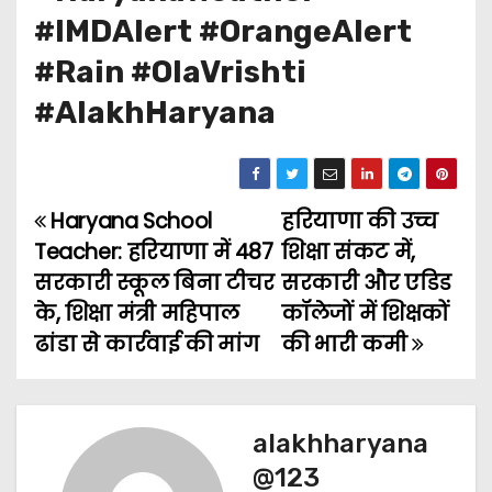
#IMDAlert #OrangeAlert
#Rain #OlaVrishti
#AlakhHaryana
Haryana School
हरियाणा की उच्च
P
Teacher: हरियाणा में 487
शिक्षा संकट में,
o
सरकारी स्कूल बिना टीचर
सरकारी और एडिड
के, शिक्षा मंत्री महिपाल
कॉलेजों में शिक्षकों
s
ढांडा से कार्रवाई की मांग
की भारी कमी
t
n
alakhharyana
a
@123