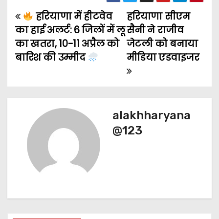
हरियाणा में हीटवेव
हरियाणा सीएम
P
का हाई अलर्ट: 6 जिलों में लू
सैनी ने राजीव
o
का खतरा, 10-11 अप्रैल को
जेटली को बनाया
बारिश की उम्मीद
मीडिया एडवाइजर
s
t
n
alakhharyana
a
@123
v
i
g
a