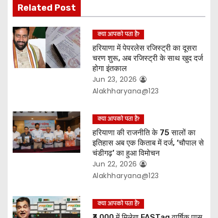
t
Related Post
i
क्या आपको पता हैं?
o
हरियाणा में पेपरलेस रजिस्ट्री का दूसरा
चरण शुरू, अब रजिस्ट्री के साथ खुद दर्ज
n
होगा इंतकाल
Jun 23, 2026
Alakhharyana@123
क्या आपको पता हैं?
हरियाणा की राजनीति के 75 सालों का
इतिहास अब एक किताब में दर्ज, ‘चौपाल से
चंडीगढ़’ का हुआ विमोचन
Jun 22, 2026
Alakhharyana@123
क्या आपको पता हैं?
₹3,000 में मिलेगा FASTag वार्षिक पास,