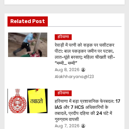
a
t
Related Post
i
हरियाणा
o
रेवाड़ी में पत्नी को सड़क पर घसीटकर
पीटा: बाल पकड़कर जमीन पर पटका,
n
लात-घूंसे बरसाए; महिला चीखती रही-
“मम्मी… मम्मी”
Aug 8, 2026
Alakhharyana@123
हरियाणा
हरियाणा में बड़ा प्रशासनिक फेरबदल: 17
IAS और 7 HCS अधिकारियों के
तबादले, प्रदीप दहिया की 24 घंटे में
गुरुग्राम वापसी
Aug 7, 2026