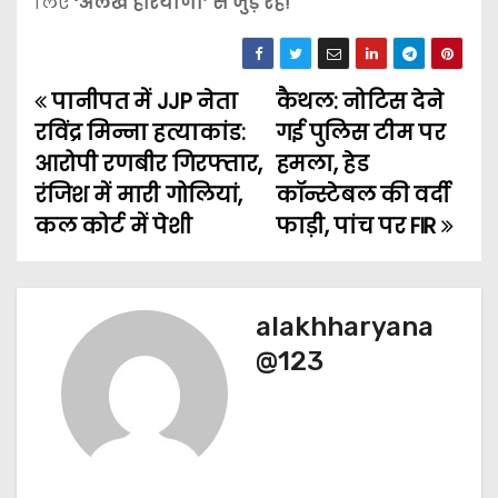
लिए
‘अलख हरियाणा’ से जुड़े रहें!
पानीपत में JJP नेता
कैथल: नोटिस देने
P
रविंद्र मिन्ना हत्याकांड:
गई पुलिस टीम पर
o
आरोपी रणबीर गिरफ्तार,
हमला, हेड
रंजिश में मारी गोलियां,
कॉन्स्टेबल की वर्दी
s
कल कोर्ट में पेशी
फाड़ी, पांच पर FIR
t
n
alakhharyana
a
@123
v
i
g