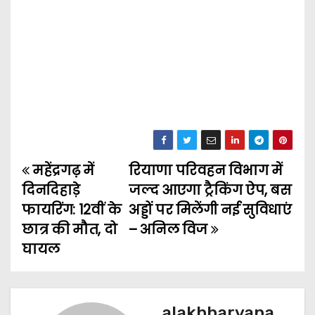
महेंद्रगढ़ में
रियाणा परिवहन विभाग में
P
दिनदिहाड़े
जल्द आएगा ट्रैकिंग ऐप, बस
o
फायरिंग: 12वीं के
अड्डों पर मिलेंगी नई सुविधाएं
छात्र की मौत, दो
– अनिल विज
s
घायल
t
n
alakhharyana