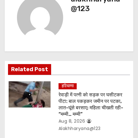
a
@123
v
i
g
a
t
Related Post
i
हरियाणा
o
रेवाड़ी में पत्नी को सड़क पर घसीटकर
पीटा: बाल पकड़कर जमीन पर पटका,
n
लात-घूंसे बरसाए; महिला चीखती रही-
“मम्मी… मम्मी”
Aug 8, 2026
Alakhharyana@123