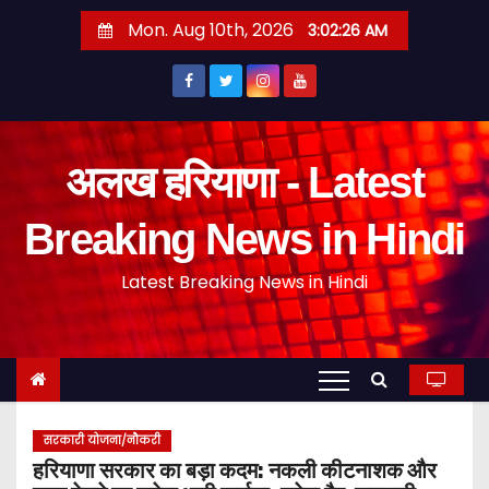
S
Mon. Aug 10th, 2026
3:02:27 AM
k
i
p
t
o
अलख हरियाणा - Latest
c
o
Breaking News in Hindi
n
Latest Breaking News in Hindi
t
e
n
t
सरकारी योजना/नौकरी
हरियाणा सरकार का बड़ा कदम: नकली कीटनाशक और