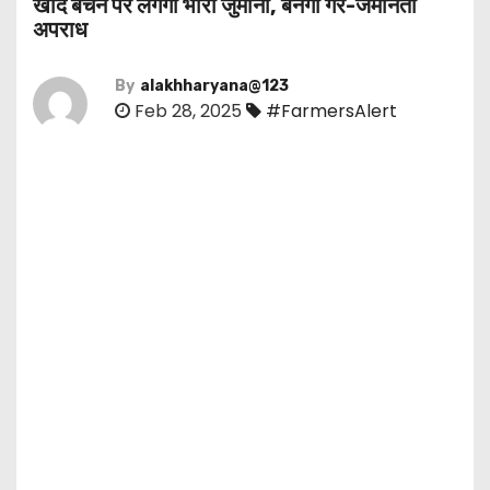
खाद बेचने पर लगेगा भारी जुर्माना, बनेगा गैर-जमानती
अपराध
By
alakhharyana@123
Feb 28, 2025
#FarmersAlert