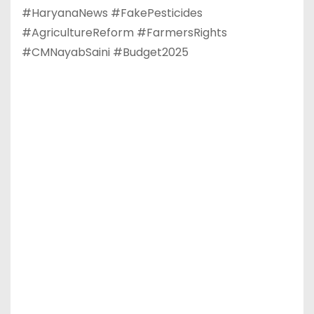
#HaryanaNews #FakePesticides
#AgricultureReform #FarmersRights
#CMNayabSaini #Budget2025