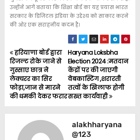
उन्होंने आगे बताया कि शिक्षा बोर्ड का यह प्रयास भारत
सरकार के डिजिटल इंडिया के उद्देश्य को साकार करने
की ओर एक सराहनीय कदम है।
हरियाणा बोर्ड द्वारा
Haryana Loksbha
P
रिजल्ट रोके जाने से
Election 2024 :मतदान
o
गुस्साए छात्र ने
केंद्रों पर की जाएगी
लेक्चरर का सिर
वेबकास्टिंग ,शरारती
s
फोड़ा,जान से मारने
तत्वों के खिलाफ होगी
t
की धमकी देकर फरार
सख्त कार्यवाही
n
a
alakhharyana
v
@123