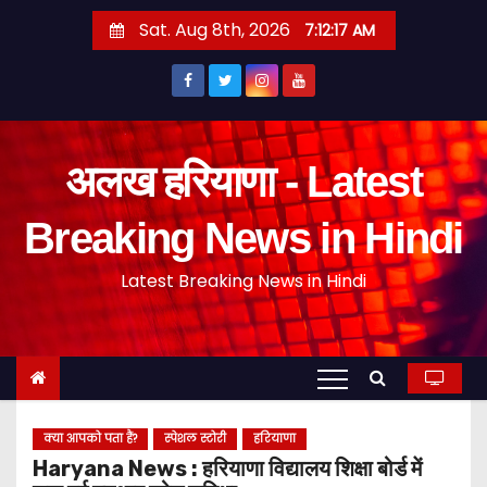
S
Sat. Aug 8th, 2026
7:12:18 AM
k
i
p
t
o
अलख हरियाणा - Latest
c
o
Breaking News in Hindi
n
Latest Breaking News in Hindi
t
e
n
t
क्या आपको पता हैं?
स्पेशल स्टोरी
हरियाणा
Haryana News : हरियाणा विद्यालय शिक्षा बोर्ड में