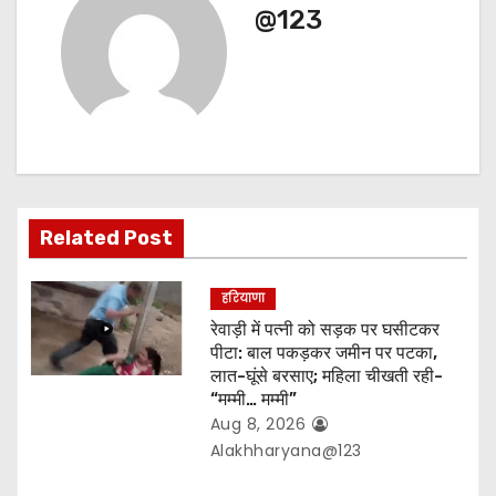
@123
a
v
i
g
a
Related Post
t
हरियाणा
i
रेवाड़ी में पत्नी को सड़क पर घसीटकर
o
पीटा: बाल पकड़कर जमीन पर पटका,
लात-घूंसे बरसाए; महिला चीखती रही-
n
“मम्मी… मम्मी”
Aug 8, 2026
Alakhharyana@123