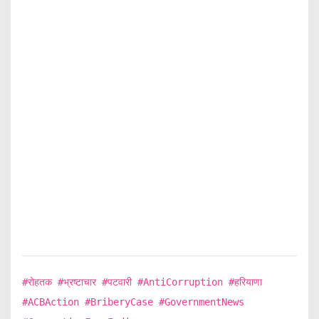
#रोहतक #भ्रष्टाचार #पटवारी #AntiCorruption #हरियाणा
#ACBAction #BriberyCase #GovernmentNews