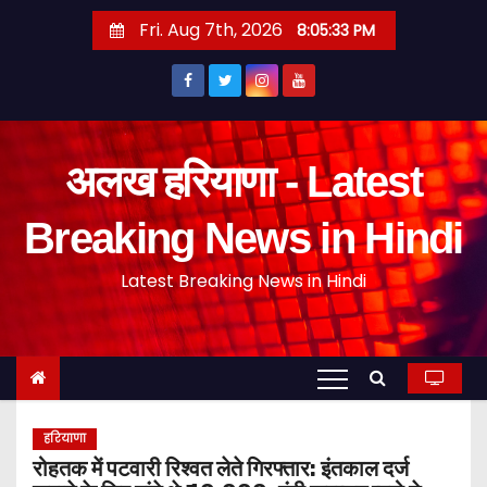
S
Fri. Aug 7th, 2026
8:05:34 PM
k
i
p
t
o
अलख हरियाणा - Latest
c
o
Breaking News in Hindi
n
Latest Breaking News in Hindi
t
e
n
t
हरियाणा
रोहतक में पटवारी रिश्वत लेते गिरफ्तार: इंतकाल दर्ज