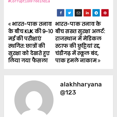
#CorruptionFreeIndia
भारत-पाक तनाव
भारत-पाक तनाव के
P
के बीच KUK की 9-10
बीच सख्त सुरक्षा अलर्ट:
o
मई की परीक्षाएं
राजस्थान में मेडिकल
स्थगित: छात्रों की
स्टाफ की छुट्टियां रद्द,
s
सुरक्षा को देखते हुए
चंडीगढ़ में स्कूल बंद,
t
लिया गया फैसला
पाक हमले नाकाम
n
a
alakhharyana
v
@123
i
g