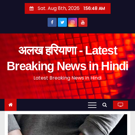
S
Sat. Aug 8th, 2026
1:56:48 AM
k
i
p
t
o
अलख हरियाणा - Latest
c
o
Breaking News in Hindi
n
Latest Breaking News in Hindi
t
e
n
t