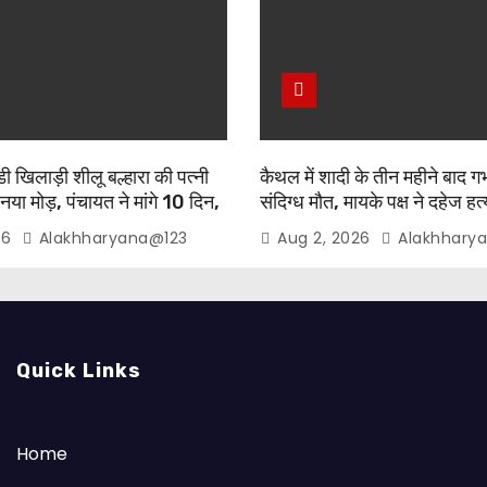
 खिलाड़ी शीलू बल्हारा की पत्नी
कैथल में शादी के तीन महीने बाद गर
 नया मोड़, पंचायत ने मांगे 10 दिन,
संदिग्ध मौत, मायके पक्ष ने दहेज ह
रासत में
आरोप
26
Alakhharyana@123
Aug 2, 2026
Alakhhary
Quick Links
Home