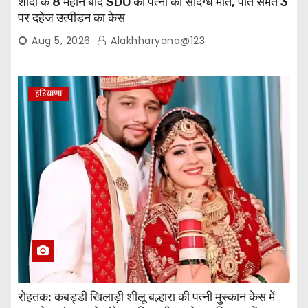
शादी के 8 महीने बाद SDO की पत्नी की संदिग्ध मौत, पति समेत 3
पर दहेज उत्पीड़न का केस
Aug 5, 2026
Alakhharyana@123
हरियाणा
रोहतक: कबड्डी खिलाड़ी शीलू बल्हारा की पत्नी मुस्कान केस में