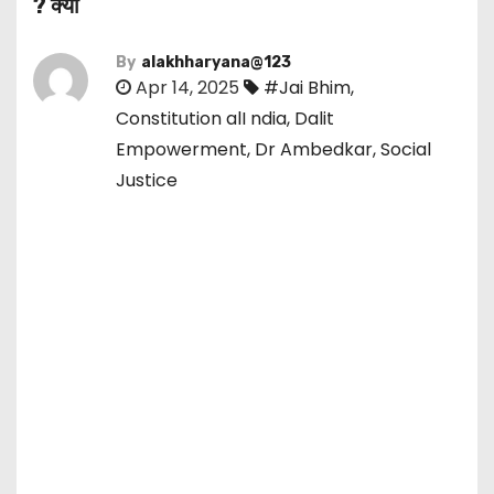
? क्या
By
alakhharyana@123
Apr 14, 2025
#Jai Bhim
,
Constitution alI ndia
,
Dalit
Empowerment
,
Dr Ambedkar
,
Social
Justice