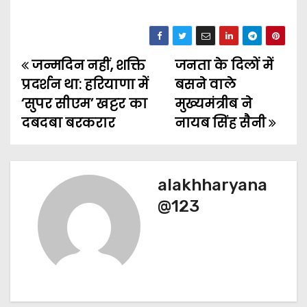
जन्मदिन नहीं, शक्ति
जनता के दिलों में
P
प्रदर्शन था: हरियाणा में
बसने वाले
o
‘सुपर सीएम’ खट्टर का
मुख्यमंत्रीब ने
दबदबा बरकरार
नायब सिंह सैनी
s
t
n
alakhharyana
@123
a
v
i
g