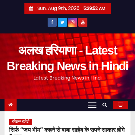
S
Sun. Aug 9th, 2026
5:29:53 AM
k
i
p
t
o
अलख हरियाणा - Latest
c
o
Breaking News in Hindi
n
Latest Breaking News in Hindi
t
e
n
t
स्पेशल स्टोरी
सिर्फ “जय भीम” कहने से बाबा साहेब के सपने साकार होंगे