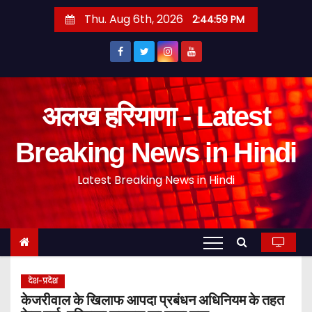
S
Thu. Aug 6th, 2026
2:45:00 PM
k
i
p
t
o
अलख हरियाणा - Latest
c
o
Breaking News in Hindi
n
Latest Breaking News in Hindi
t
e
n
t
देश-प्रदेश
केजरीवाल के खिलाफ आपदा प्रबंधन अधिनियम के तहत