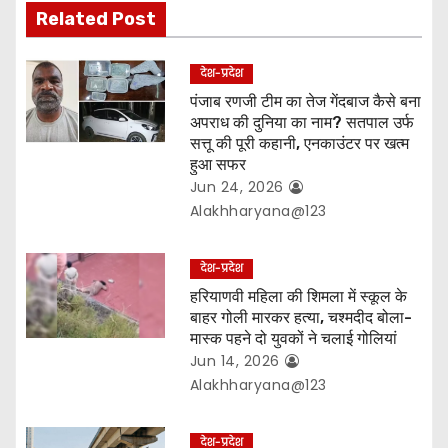
Related Post
i
o
देश-प्रदेश
पंजाब रणजी टीम का तेज गेंदबाज कैसे बना
n
अपराध की दुनिया का नाम? सतपाल उर्फ
सत्तू की पूरी कहानी, एनकाउंटर पर खत्म
हुआ सफर
Jun 24, 2026
Alakhharyana@123
देश-प्रदेश
हरियाणवी महिला की शिमला में स्कूल के
बाहर गोली मारकर हत्या, चश्मदीद बोला-
मास्क पहने दो युवकों ने चलाई गोलियां
Jun 14, 2026
Alakhharyana@123
देश-प्रदेश