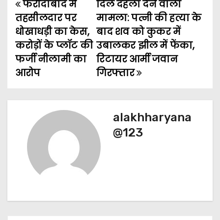
फरीदाबाद में
दिल दहला देने वाला
P
तहसीलदार पर
मामला: पत्नी की हत्या के
o
धोखाधड़ी का केस,
बाद शव को कुकर में
करोड़ों के प्लॉट की
उबालकर झील में फेंका,
s
फर्जी नीलामी का
रिटायर आर्मी जवान
t
आरोप
गिरफ्तार
n
a
alakhharyana
v
@123
i
g
a
t