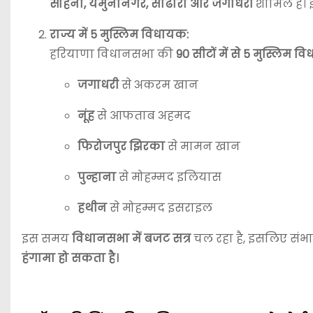
सोहना, यमुनानगर, साढौरा और जगाधरी
शामिल हैं। 
राज्य में 5 मुस्लिम विधायक:
हरियाणा विधानसभा की
90 सीटों में से 5 मुस्लिम 
जगाधरी
से अकरम खान
नूंह
से आफताब अहमद
फिरोजपुर झिरका
से मामन खान
पुन्हाना
से मोहम्मद इलियास
हथीन
से मोहम्मद इसराइल
इस समय
विधानसभा में बजट सत्र
चल रहा है, इसलिए संभ
हंगामा हो सकता है।