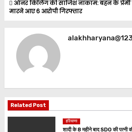
ऑनर किलिंग की साजिश नाकाम: बहन के प्रेमी
P
मारने आए 6 आरोपी गिरफ्तार
o
s
alakhharyana@12
t
n
a
v
i
g
Related Post
a
हरियाणा
t
शादी के 8 महीने बाद SDO की पत्नी क