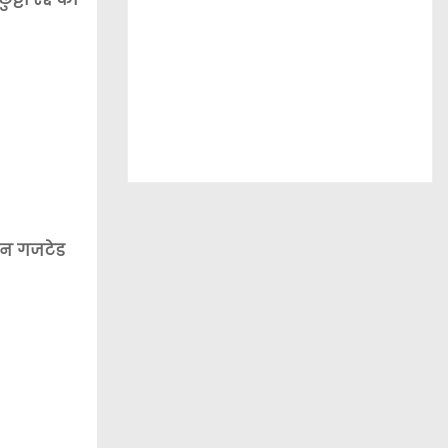
ीन गजटेड