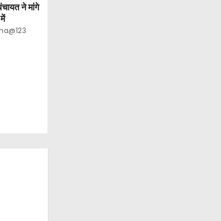
ंचायत ने मांगे
ें
na@123