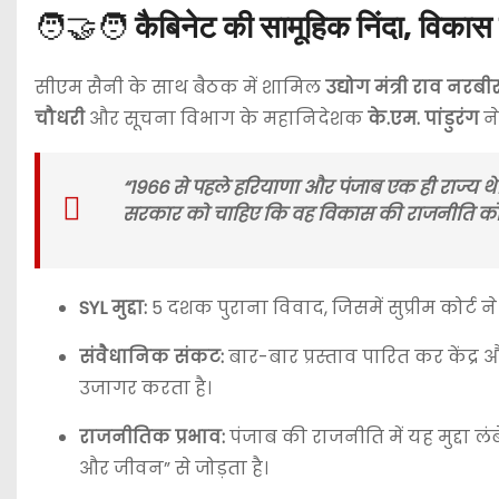
🧑‍🤝‍🧑
कैबिनेट की सामूहिक निंदा, विका
सीएम सैनी के साथ बैठक में शामिल
उद्योग मंत्री राव नरबी
चौधरी
और सूचना विभाग के महानिदेशक
के.एम. पांडुरंग
ने
“1966 से पहले हरियाणा और पंजाब एक ही राज्य थे।
सरकार को चाहिए कि वह विकास की राजनीति को अपन
SYL मुद्दा:
5 दशक पुराना विवाद, जिसमें सुप्रीम कोर्ट ने
संवैधानिक संकट:
बार-बार प्रस्ताव पारित कर केंद
उजागर करता है।
राजनीतिक प्रभाव:
पंजाब की राजनीति में यह मुद्दा ल
और जीवन” से जोड़ता है।