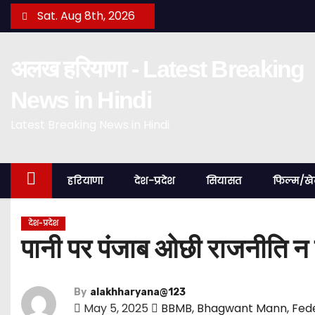
S
Sat. Aug 8th, 2026
k
i
अलख हरियाणा - Latest Breaking
p
t
News in Hindi
o
Latest Breaking News in Hindi
c
o
n
हरियाणा
देश-प्रदेश
सियासत
फिल्म/ख
t
e
n
देश-प्रदेश
पानी पर पंजाब ओछी राजनीति न क
t
By
alakhharyana@123
May 5, 2025
BBMB
,
Bhagwant Mann
,
Fede