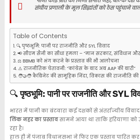
“पानी कोई प्रांत की निजी संपत्ति नहीं, बल्कि दे
संघीय प्रणाली के मूल सिद्धांतों को ठेस पहुंचाने वाला
Table of Contents
🔍 पृष्ठभूमि: पानी पर राजनीति और SYL विवाद
📢 सीएम सैनी का सीधा हमला – “मान सरकार, संविधान और 
⚖️ BBMB को भंग करने के प्रस्ताव की भी आलोचना
⚠️ राजनीतिक चेतावनी: “कांग्रेस के बाद अब AAP की बारी”
🧑‍🤝‍🧑 कैबिनेट की सामूहिक निंदा, विकास की राजनीति क
🔍
पृष्ठभूमि: पानी पर राजनीति और SYL वि
भारत में पानी का बंटवारा कई दशकों से अंतर्राज्यीय विवा
लिंक नहर का प्रस्ताव
सामने आया था ताकि हरियाणा को उस
रहा है।
हाल ही में पंजाब विधानसभा ने फिर एक प्रस्ताव पारित क