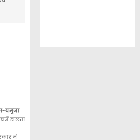
तीय
ुज-यमुना
चनें डालता
रकार ने