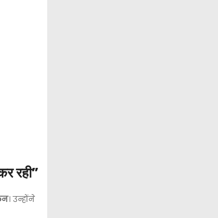
 कर रही”
ालन
। उन्होंने