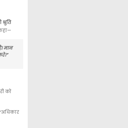
श्रुति
 कहा—
ै। मान
रे।”
री को
े “अधिकार