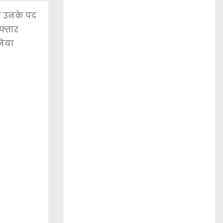
ाद उनके पद
रफ्तार
निया