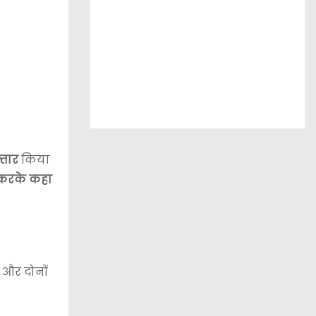
्तार
किया
 करके कहा
ै और दोनों