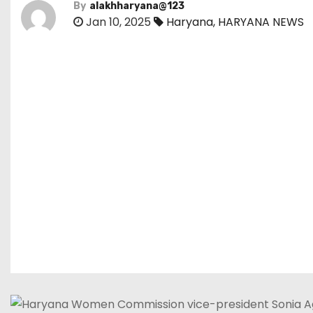
By
alakhharyana@123
Jan 10, 2025
Haryana
,
HARYANA NEWS