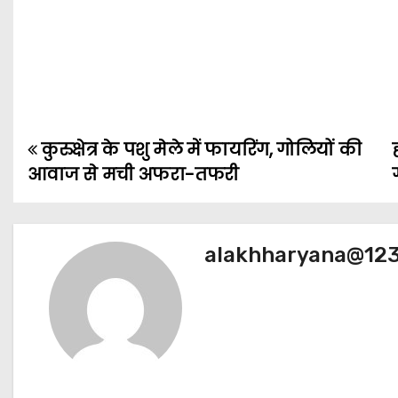
कुरुक्षेत्र के पशु मेले में फायरिंग, गोलियों की
P
आवाज से मची अफरा-तफरी
o
s
alakhharyana@12
t
n
a
v