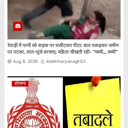
i
g
a
t
रेवाड़ी में पत्नी को सड़क पर घसीटकर पीटा: बाल पकड़कर जमीन
i
पर पटका, लात-घूंसे बरसाए; महिला चीखती रही- “मम्मी… मम्मी”
o
Aug 8, 2026
Alakhharyana@123
n
हरियाणा