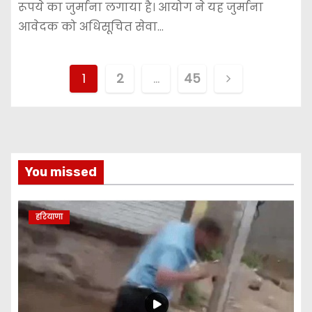
रूपये का जुर्माना लगाया है। आयोग ने यह जुर्माना
आवेदक को अधिसूचित सेवा…
P
1
2
…
45
o
s
t
You missed
s
हरियाणा
n
a
v