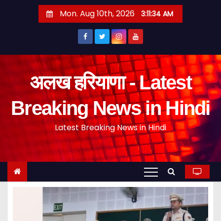
S
Mon. Aug 10th, 2026
3:11:35 AM
k
i
p
t
o
अलख हरियाणा - Latest
c
o
Breaking News in Hindi
n
Latest Breaking News in Hindi
t
e
n
t