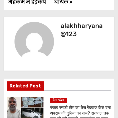
महकमे में हड़कंप
घायल
s
t
n
alakhharyana
@123
a
v
i
g
a
Related Post
t
देश-प्रदेश
i
पंजाब रणजी टीम का तेज गेंदबाज कैसे बना
o
अपराध की दुनिया का नाम? सतपाल उर्फ