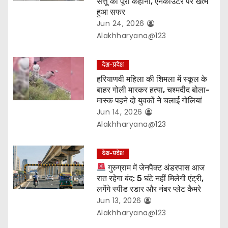
सत्तू की पूरी कहानी, एनकाउंटर पर खत्म
n
हुआ सफर
Jun 24, 2026
Alakhharyana@123
देश-प्रदेश
हरियाणवी महिला की शिमला में स्कूल के
बाहर गोली मारकर हत्या, चश्मदीद बोला-
मास्क पहने दो युवकों ने चलाई गोलियां
Jun 14, 2026
Alakhharyana@123
देश-प्रदेश
गुरुग्राम में जेनपैक्ट अंडरपास आज
रात रहेगा बंद: 5 घंटे नहीं मिलेगी एंट्री,
लगेंगे स्पीड रडार और नंबर प्लेट कैमरे
Jun 13, 2026
Alakhharyana@123