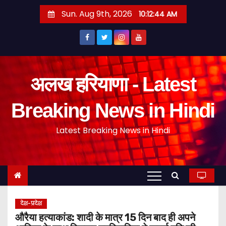
S
Sun. Aug 9th, 2026
10:12:45 AM
k
i
p
t
o
अलख हरियाणा - Latest
c
o
Breaking News in Hindi
n
Latest Breaking News in Hindi
t
e
n
t
देश-प्रदेश
औरैया हत्याकांड: शादी के मात्र 15 दिन बाद ही अपने